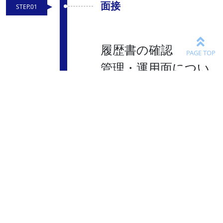
面接
STEP.01
履歴書の確認
管理・運用面につい
て確認
覚書・個人情報など
の個人確認書類サイ
ン
業者台帳 ⇒ 従業
員コード登録